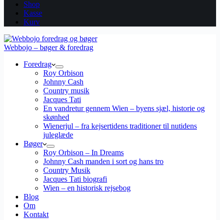
Shop
Kasse
Kurv
Webbojo – bøger & foredrag
Foredrag
Roy Orbison
Johnny Cash
Country musik
Jacques Tati
En vandretur gennem Wien – byens sjæl, historie og
skønhed
Wienerjul – fra kejsertidens traditioner til nutidens
juleglæde
Bøger
Roy Orbison – In Dreams
Johnny Cash manden i sort og hans tro
Country Musik
Jacques Tati biografi
Wien – en historisk rejsebog
Blog
Om
Kontakt