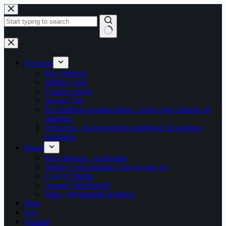
Fortsæt
til
indhold
Ingen
resultater
Foredrag
Roy Orbison
Johnny Cash
Country musik
Jacques Tati
En vandretur gennem Wien – byens sjæl, historie og
skønhed
Wienerjul – fra kejsertidens traditioner til nutidens
juleglæde
Bøger
Roy Orbison – In Dreams
Johnny Cash manden i sort og hans tro
Country Musik
Jacques Tati biografi
Wien – en historisk rejsebog
Blog
Om
Kontakt