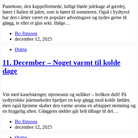
Panettone, den kuppelformede, luftigt bløde julekage af gærdej,
hører i Italien til julen, som is hører til sommeren. Også i Sydtyrol
har den i årtier været en populær adventsgave og nydes gerne til
gløgg, te eller et glas sekt. Ifølge…
Bo Jönsson
december 12, 2025
Østrig
11. December – Noget varmt til kolde
dage
Vin med kanelstænger, stjerneanis og nelliker – hvilken duft! På
sydtyrolske julemarkeder hjælper en kop gløgg mod kolde fødder,
men også hjemme skaber den varme aroma en afslappet stemning og
en hyggelig aften. Gløggens rødder går helt tilbage til det…
Bo Jönsson
december 12, 2025
Østrig