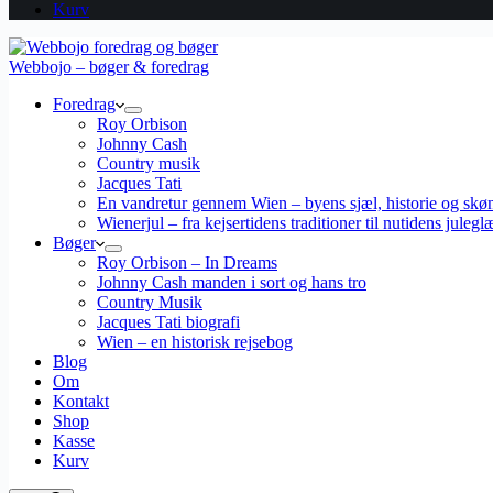
Kurv
Webbojo – bøger & foredrag
Foredrag
Roy Orbison
Johnny Cash
Country musik
Jacques Tati
En vandretur gennem Wien – byens sjæl, historie og skø
Wienerjul – fra kejsertidens traditioner til nutidens julegl
Bøger
Roy Orbison – In Dreams
Johnny Cash manden i sort og hans tro
Country Musik
Jacques Tati biografi
Wien – en historisk rejsebog
Blog
Om
Kontakt
Shop
Kasse
Kurv