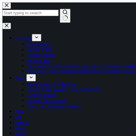
Fortsæt
til
indhold
Ingen
resultater
Foredrag
Roy Orbison
Johnny Cash
Country musik
Jacques Tati
En vandretur gennem Wien – byens sjæl, historie og skø
Wienerjul – fra kejsertidens traditioner til nutidens julegl
Bøger
Roy Orbison – In Dreams
Johnny Cash manden i sort og hans tro
Country Musik
Jacques Tati biografi
Wien – en historisk rejsebog
Blog
Om
Kontakt
Shop
Kasse