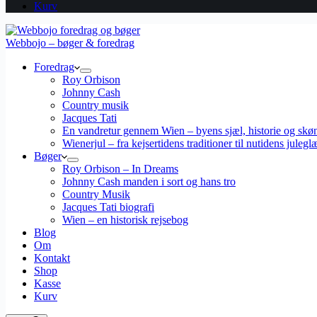
Kurv
Webbojo – bøger & foredrag
Foredrag
Roy Orbison
Johnny Cash
Country musik
Jacques Tati
En vandretur gennem Wien – byens sjæl, historie og skø
Wienerjul – fra kejsertidens traditioner til nutidens julegl
Bøger
Roy Orbison – In Dreams
Johnny Cash manden i sort og hans tro
Country Musik
Jacques Tati biografi
Wien – en historisk rejsebog
Blog
Om
Kontakt
Shop
Kasse
Kurv