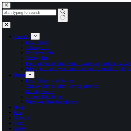
Fortsæt
til
indhold
Ingen
resultater
Foredrag
Roy Orbison
Johnny Cash
Country musik
Jacques Tati
En vandretur gennem Wien – byens sjæl, historie og skø
Wienerjul – fra kejsertidens traditioner til nutidens julegl
Bøger
Roy Orbison – In Dreams
Johnny Cash manden i sort og hans tro
Country Musik
Jacques Tati biografi
Wien – en historisk rejsebog
Blog
Om
Kontakt
Shop
Kasse