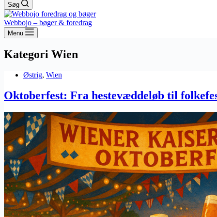
Søg
Webbojo – bøger & foredrag
Menu
Kategori
Wien
Østrig
,
Wien
Oktoberfest: Fra hestevæddeløb til folkef