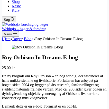
Shop
Kasse
Kurv
Søg
Webbojo – bøger & foredrag
Menu
Hjem
Bøger
E-bog
Roy Orbison In Dreams E-bog
Roy Orbison In Dreams E-bog
25,00
kr.
En ny biografi om Roy Orbison – en bog for dig, der fascineres af
hans unikke stemme og livshistorie. Forfatteren har arbejdet på
bogen siden 2004 og bygger på års research, fanfortællinger og
sjældent materiale fra hele verden. Med ca. 200 sider giver bogen en
dybdegående og objektiv gennemgang af Orbisons liv, karriere,
koncerter og musikudgivelser.
Bemærk dette er en e-bog. Formatet er en pdf-fil.