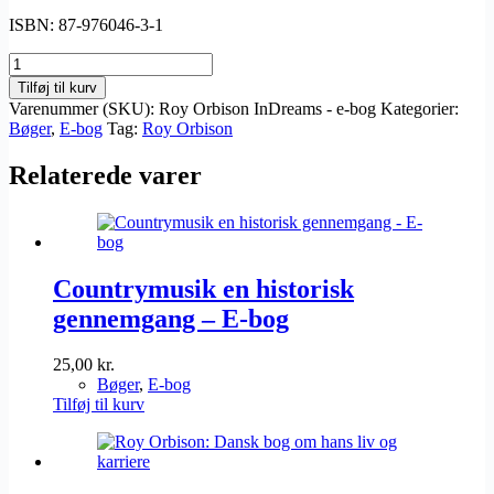
ISBN: 87-976046-3-1
Roy
Orbison
Tilføj til kurv
In
Varenummer (SKU):
Roy Orbison InDreams - e-bog
Kategorier:
Dreams
Bøger
,
E-bog
Tag:
Roy Orbison
E-
bog
Relaterede varer
antal
Countrymusik en historisk
gennemgang – E-bog
25,00
kr.
Bøger
,
E-bog
Tilføj til kurv