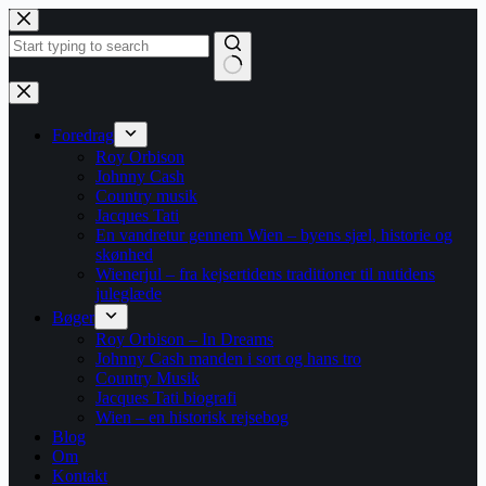
Fortsæt
til
indhold
Ingen
resultater
Foredrag
Roy Orbison
Johnny Cash
Country musik
Jacques Tati
En vandretur gennem Wien – byens sjæl, historie og
skønhed
Wienerjul – fra kejsertidens traditioner til nutidens
juleglæde
Bøger
Roy Orbison – In Dreams
Johnny Cash manden i sort og hans tro
Country Musik
Jacques Tati biografi
Wien – en historisk rejsebog
Blog
Om
Kontakt