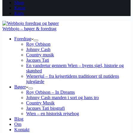
Shop
Kasse
Kurv
Webbojo – bøger & foredrag
Foredrag
Roy Orbison
Johnny Cash
Country musik
Jacques Tati
En vandretur gennem Wien – byens sjæl, historie og
skønhed
Wienerjul – fra kejsertidens traditioner til nutidens
juleglæde
Bøger
Roy Orbison – In Dreams
Johnny Cash manden i sort og hans tro
Country Musik
Jacques Tati biografi
Wien – en historisk rejsebog
Blog
Om
Kontakt