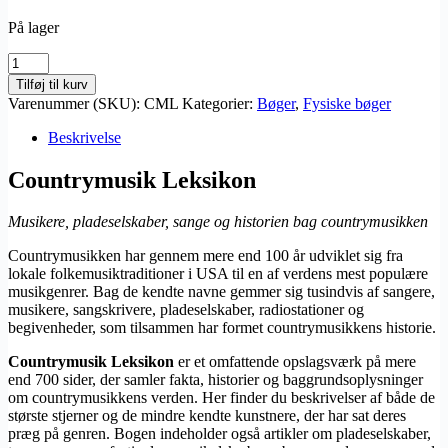
På lager
Countrymusik
Leksikon
Tilføj til kurv
antal
Varenummer (SKU):
CML
Kategorier:
Bøger
,
Fysiske bøger
Beskrivelse
Countrymusik Leksikon
Musikere, pladeselskaber, sange og historien bag countrymusikken
Countrymusikken har gennem mere end 100 år udviklet sig fra
lokale folkemusiktraditioner i USA til en af verdens mest populære
musikgenrer. Bag de kendte navne gemmer sig tusindvis af sangere,
musikere, sangskrivere, pladeselskaber, radiostationer og
begivenheder, som tilsammen har formet countrymusikkens historie.
Countrymusik Leksikon
er et omfattende opslagsværk på mere
end 700 sider, der samler fakta, historier og baggrundsoplysninger
om countrymusikkens verden. Her finder du beskrivelser af både de
største stjerner og de mindre kendte kunstnere, der har sat deres
præg på genren. Bogen indeholder også artikler om pladeselskaber,