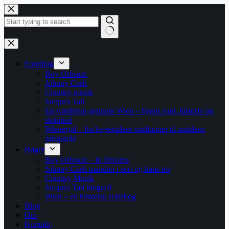
Fortsæt
til
indhold
Ingen
resultater
Foredrag
Roy Orbison
Johnny Cash
Country musik
Jacques Tati
En vandretur gennem Wien – byens sjæl, historie og
skønhed
Wienerjul – fra kejsertidens traditioner til nutidens
juleglæde
Bøger
Roy Orbison – In Dreams
Johnny Cash manden i sort og hans tro
Country Musik
Jacques Tati biografi
Wien – en historisk rejsebog
Blog
Om
Kontakt