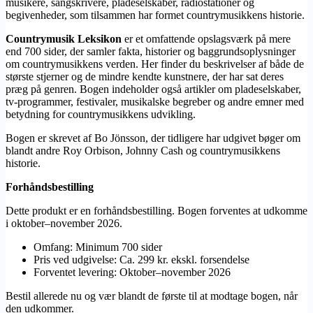
musikere, sangskrivere, pladeselskaber, radiostationer og
begivenheder, som tilsammen har formet countrymusikkens historie.
Countrymusik Leksikon
er et omfattende opslagsværk på mere
end 700 sider, der samler fakta, historier og baggrundsoplysninger
om countrymusikkens verden. Her finder du beskrivelser af både de
største stjerner og de mindre kendte kunstnere, der har sat deres
præg på genren. Bogen indeholder også artikler om pladeselskaber,
tv-programmer, festivaler, musikalske begreber og andre emner med
betydning for countrymusikkens udvikling.
Bogen er skrevet af Bo Jönsson, der tidligere har udgivet bøger om
blandt andre Roy Orbison, Johnny Cash og countrymusikkens
historie.
Forhåndsbestilling
Dette produkt er en forhåndsbestilling. Bogen forventes at udkomme
i oktober–november 2026.
Omfang: Minimum 700 sider
Pris ved udgivelse: Ca. 299 kr. ekskl. forsendelse
Forventet levering: Oktober–november 2026
Bestil allerede nu og vær blandt de første til at modtage bogen, når
den udkommer.