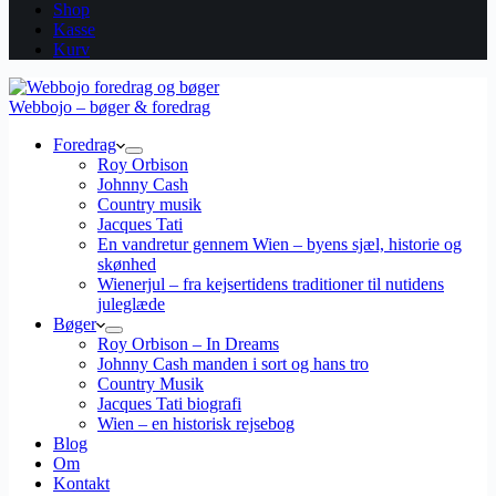
Shop
Kasse
Kurv
Webbojo – bøger & foredrag
Foredrag
Roy Orbison
Johnny Cash
Country musik
Jacques Tati
En vandretur gennem Wien – byens sjæl, historie og
skønhed
Wienerjul – fra kejsertidens traditioner til nutidens
juleglæde
Bøger
Roy Orbison – In Dreams
Johnny Cash manden i sort og hans tro
Country Musik
Jacques Tati biografi
Wien – en historisk rejsebog
Blog
Om
Kontakt