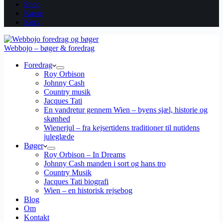
Shop
Kasse
Kurv
Webbojo – bøger & foredrag
Foredrag
Roy Orbison
Johnny Cash
Country musik
Jacques Tati
En vandretur gennem Wien – byens sjæl, historie og
skønhed
Wienerjul – fra kejsertidens traditioner til nutidens
juleglæde
Bøger
Roy Orbison – In Dreams
Johnny Cash manden i sort og hans tro
Country Musik
Jacques Tati biografi
Wien – en historisk rejsebog
Blog
Om
Kontakt