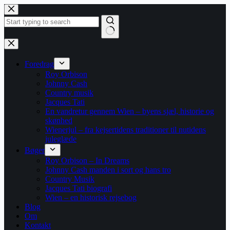
Fortsæt
til
indhold
Ingen
resultater
Foredrag
Roy Orbison
Johnny Cash
Country musik
Jacques Tati
En vandretur gennem Wien – byens sjæl, historie og
skønhed
Wienerjul – fra kejsertidens traditioner til nutidens
juleglæde
Bøger
Roy Orbison – In Dreams
Johnny Cash manden i sort og hans tro
Country Musik
Jacques Tati biografi
Wien – en historisk rejsebog
Blog
Om
Kontakt