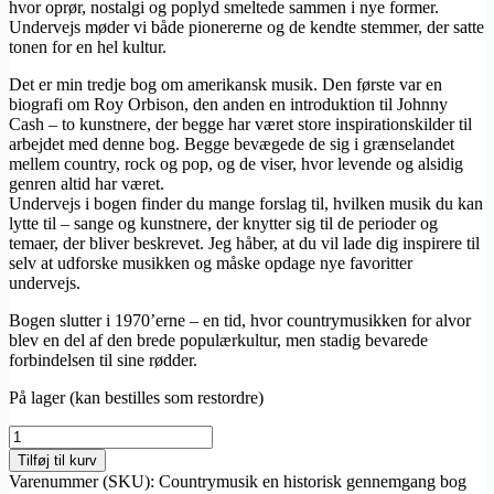
hvor oprør, nostalgi og poplyd smeltede sammen i nye former.
Undervejs møder vi både pionererne og de kendte stemmer, der satte
tonen for en hel kultur.
Det er min tredje bog om amerikansk musik. Den første var en
biografi om Roy Orbison, den anden en introduktion til Johnny
Cash – to kunstnere, der begge har været store inspirationskilder til
arbejdet med denne bog. Begge bevægede de sig i grænselandet
mellem country, rock og pop, og de viser, hvor levende og alsidig
genren altid har været.
Undervejs i bogen finder du mange forslag til, hvilken musik du kan
lytte til – sange og kunstnere, der knytter sig til de perioder og
temaer, der bliver beskrevet. Jeg håber, at du vil lade dig inspirere til
selv at udforske musikken og måske opdage nye favoritter
undervejs.
Bogen slutter i 1970’erne – en tid, hvor countrymusikken for alvor
blev en del af den brede populærkultur, men stadig bevarede
forbindelsen til sine rødder.
På lager (kan bestilles som restordre)
Countrymusik
en
Tilføj til kurv
historisk
Varenummer (SKU):
Countrymusik en historisk gennemgang bog
gennemgang