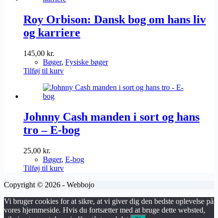
Roy Orbison: Dansk bog om hans liv
og karriere
145,00
kr.
Bøger
,
Fysiske bøger
Tilføj til kurv
Johnny Cash manden i sort og hans
tro – E-bog
25,00
kr.
Bøger
,
E-bog
Tilføj til kurv
Copyright © 2026 - Webbojo
Vi bruger cookies for at sikre, at vi giver dig den bedste oplevelse på
vores hjemmeside. Hvis du fortsætter med at bruge dette websted,