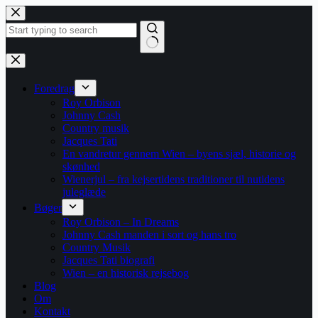
Fortsæt
til
indhold
Ingen
resultater
Foredrag
Roy Orbison
Johnny Cash
Country musik
Jacques Tati
En vandretur gennem Wien – byens sjæl, historie og
skønhed
Wienerjul – fra kejsertidens traditioner til nutidens
juleglæde
Bøger
Roy Orbison – In Dreams
Johnny Cash manden i sort og hans tro
Country Musik
Jacques Tati biografi
Wien – en historisk rejsebog
Blog
Om
Kontakt