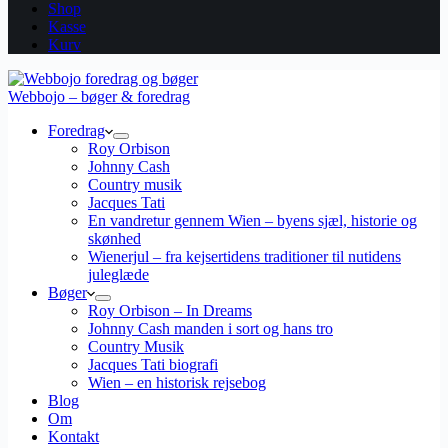
Shop
Kasse
Kurv
Webbojo – bøger & foredrag
Foredrag
Roy Orbison
Johnny Cash
Country musik
Jacques Tati
En vandretur gennem Wien – byens sjæl, historie og
skønhed
Wienerjul – fra kejsertidens traditioner til nutidens
juleglæde
Bøger
Roy Orbison – In Dreams
Johnny Cash manden i sort og hans tro
Country Musik
Jacques Tati biografi
Wien – en historisk rejsebog
Blog
Om
Kontakt