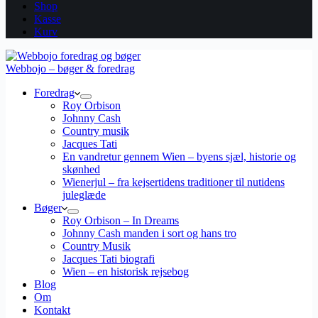
Shop
Kasse
Kurv
Webbojo – bøger & foredrag
Foredrag
Roy Orbison
Johnny Cash
Country musik
Jacques Tati
En vandretur gennem Wien – byens sjæl, historie og
skønhed
Wienerjul – fra kejsertidens traditioner til nutidens
juleglæde
Bøger
Roy Orbison – In Dreams
Johnny Cash manden i sort og hans tro
Country Musik
Jacques Tati biografi
Wien – en historisk rejsebog
Blog
Om
Kontakt