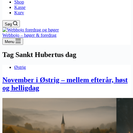
Shop
Kasse
Kurv
Søg
Webbojo – bøger & foredrag
Menu
Tag
Sankt Hubertus dag
Østrig
November i Østrig – mellem efterår, høst
og helligdag