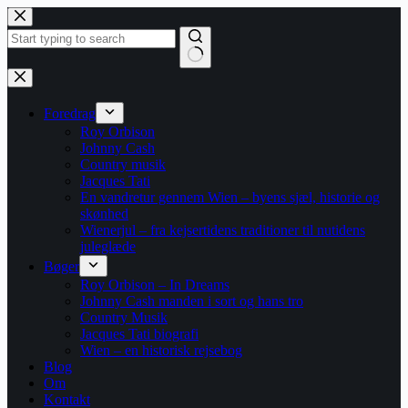
Fortsæt
til
indhold
Ingen
resultater
Foredrag
Roy Orbison
Johnny Cash
Country musik
Jacques Tati
En vandretur gennem Wien – byens sjæl, historie og
skønhed
Wienerjul – fra kejsertidens traditioner til nutidens
juleglæde
Bøger
Roy Orbison – In Dreams
Johnny Cash manden i sort og hans tro
Country Musik
Jacques Tati biografi
Wien – en historisk rejsebog
Blog
Om
Kontakt