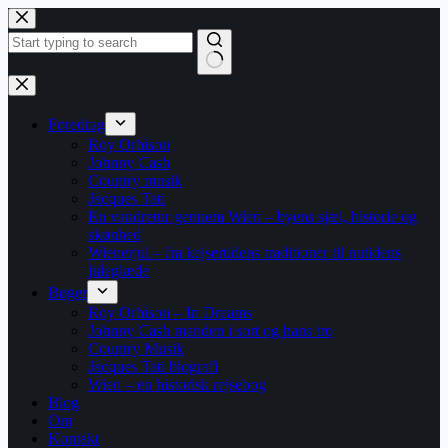
Fortsæt
til
indhold
Ingen
resultater
Foredrag
Roy Orbison
Johnny Cash
Country musik
Jacques Tati
En vandretur gennem Wien – byens sjæl, historie og
skønhed
Wienerjul – fra kejsertidens traditioner til nutidens
juleglæde
Bøger
Roy Orbison – In Dreams
Johnny Cash manden i sort og hans tro
Country Musik
Jacques Tati biografi
Wien – en historisk rejsebog
Blog
Om
Kontakt