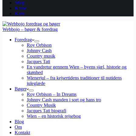
Shop
Kasse
Kurv
Webbojo – bøger & foredrag
Foredrag
Roy Orbison
Johnny Cash
Country musik
Jacques Tati
En vandretur gennem Wien – byens sjæl, historie og
skønhed
Wienerjul – fra kejsertidens traditioner til nutidens
juleglæde
Bøger
Roy Orbison – In Dreams
Johnny Cash manden i sort og hans tro
Country Musik
Jacques Tati biografi
Wien – en historisk rejsebog
Blog
Om
Kontakt