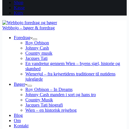
Shop
Kasse
Kurv
Webbojo – bøger & foredrag
Foredrag
Roy Orbison
Johnny Cash
Country musik
Jacques Tati
En vandretur gennem Wien – byens sjæl, historie og
skønhed
Wienerjul – fra kejsertidens traditioner til nutidens
juleglæde
Bøger
Roy Orbison – In Dreams
Johnny Cash manden i sort og hans tro
Country Musik
Jacques Tati biografi
Wien – en historisk rejsebog
Blog
Om
Kontakt