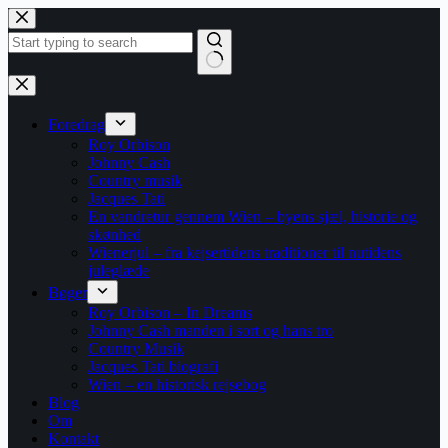
Fortsæt
til
indhold
Ingen
resultater
Foredrag
Roy Orbison
Johnny Cash
Country musik
Jacques Tati
En vandretur gennem Wien – byens sjæl, historie og
skønhed
Wienerjul – fra kejsertidens traditioner til nutidens
juleglæde
Bøger
Roy Orbison – In Dreams
Johnny Cash manden i sort og hans tro
Country Musik
Jacques Tati biografi
Wien – en historisk rejsebog
Blog
Om
Kontakt