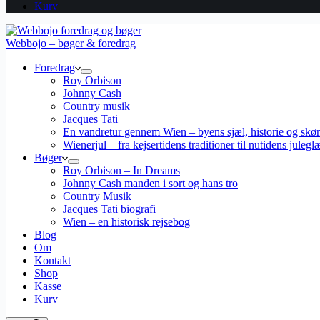
Kurv
Webbojo – bøger & foredrag
Foredrag
Roy Orbison
Johnny Cash
Country musik
Jacques Tati
En vandretur gennem Wien – byens sjæl, historie og skø
Wienerjul – fra kejsertidens traditioner til nutidens julegl
Bøger
Roy Orbison – In Dreams
Johnny Cash manden i sort og hans tro
Country Musik
Jacques Tati biografi
Wien – en historisk rejsebog
Blog
Om
Kontakt
Shop
Kasse
Kurv