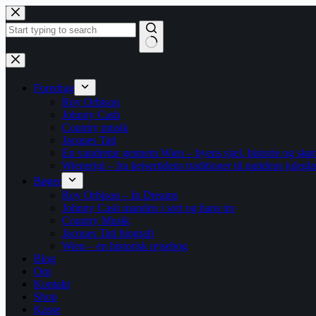
Fortsæt
til
indhold
Ingen
resultater
Foredrag
Roy Orbison
Johnny Cash
Country musik
Jacques Tati
En vandretur gennem Wien – byens sjæl, historie og skø
Wienerjul – fra kejsertidens traditioner til nutidens julegl
Bøger
Roy Orbison – In Dreams
Johnny Cash manden i sort og hans tro
Country Musik
Jacques Tati biografi
Wien – en historisk rejsebog
Blog
Om
Kontakt
Shop
Kasse